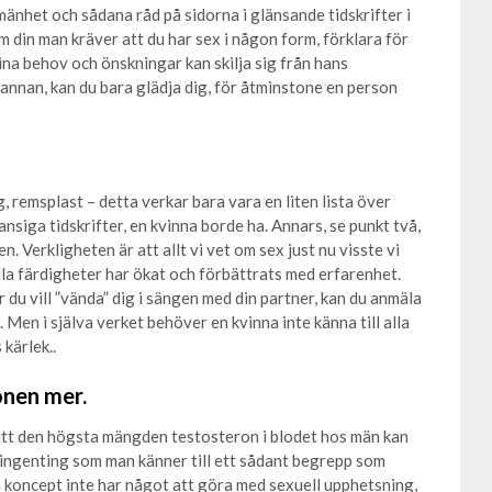
llmänhet och sådana råd på sidorna i glänsande tidskrifter i
 din man kräver att du har sex i någon form, förklara för
na behov och önskningar kan skilja sig från hans
n annan, kan du bara glädja dig, för åtminstone en person
, remsplast – detta verkar bara vara en liten lista över
ansiga tidskrifter, en kvinna borde ha. Annars, se punkt två,
n. Verkligheten är att allt vi vet om sex just nu visste vi
ella färdigheter har ökat och förbättrats med erfarenhet.
 du vill ”vända” dig i sängen med din partner, kan du anmäla
. Men i själva verket behöver en kvinna inte känna till alla
 kärlek..
onen mer.
 att den högsta mängden testosteron i blodet hos män kan
ingenting som man känner till ett sådant begrepp som
 koncept inte har något att göra med sexuell upphetsning,