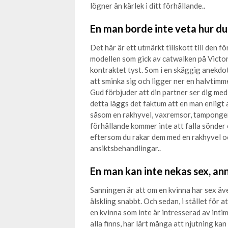
lögner än kärlek i ditt förhållande..
En man borde inte veta hur du
Det här är ett utmärkt tillskott till den f
modellen som gick av catwalken på Victori
kontraktet tyst. Som i en skäggig anekdot
att sminka sig och ligger ner en halvtimme
Gud förbjuder att din partner ser dig med 
detta läggs det faktum att en man enligt ar
såsom en rakhyvel, vaxremsor, tamponger,
förhållande kommer inte att falla sönder e
eftersom du rakar dem med en rakhyvel oc
ansiktsbehandlingar..
En man kan inte nekas sex, ann
Sanningen är att om en kvinna har sex äve
älskling snabbt. Och sedan, i stället för 
en kvinna som inte är intresserad av inti
alla finns, har lärt många att njutning k