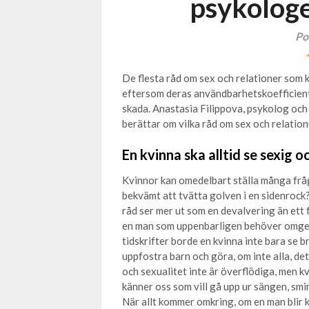
psykolog
Po
De flesta råd om sex och relationer som 
eftersom deras användbarhetskoefficient t
skada. Anastasia Filippova, psykolog och
berättar om vilka råd om sex och relation
En kvinna ska alltid se sexig o
Kvinnor kan omedelbart ställa många frågo
bekvämt att tvätta golven i en sidenrock?
råd ser mer ut som en devalvering än ett 
en man som uppenbarligen behöver omges a
tidskrifter borde en kvinna inte bara se br
uppfostra barn och göra, om inte alla, de
och sexualitet inte är överflödiga, men kvi
känner oss som vill gå upp ur sängen, smin
När allt kommer omkring, om en man blir kä