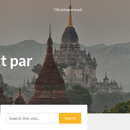
Okcategoryrad
tt par