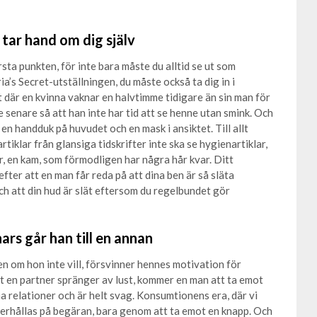
 tar hand om dig själv
örsta punkten, för inte bara måste du alltid se ut som
a’s Secret-utställningen, du måste också ta dig in i
 där en kvinna vaknar en halvtimme tidigare än sin man för
 senare så att han inte har tid att se henne utan smink. Och
en handduk på huvudet och en mask i ansiktet. Till allt
tiklar från glansiga tidskrifter inte ska se hygienartiklar,
 en kam, som förmodligen har några hår kvar. Ditt
fter att en man får reda på att dina ben är så släta
h att din hud är slät eftersom du regelbundet gör
ars går han till en annan
n om hon inte vill, försvinner hennes motivation för
att en partner spränger av lust, kommer en man att ta emot
ma relationer och är helt svag. Konsumtionens era, där vi
an erhållas på begäran, bara genom att ta emot en knapp. Och