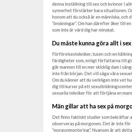
denna inställning till sex och kvinnor i a
synnerhet förstärker bara situationen. Om
honom att du också är en människa, och di
”önskningar”. Om han därefter åker till e
som inte är värd dig har minskat.
Du måste kunna göra allt i sex
Förförelsestekniker, tusen och en hållning
färdigheter som, enligt författarna till gl
går mannen till en mer skicklig dam i sänge
inte från början. Det vill säga våra sexu
Om du känner att du verkligen inte vet hur
dig till kurser på ett sexutbildningscenter
sexuella tekniker för att förtjäna en mans
Män gillar att ha sex på morg
Det finns faktiskt studier som bekräftar
observeras på morgonen. Det är inte för 
”morgonmontering”. Nyansen är att detta