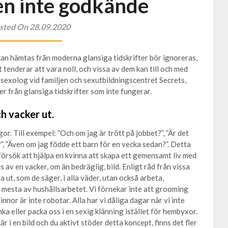
en inte godkände
sted On 28.09.2020
kan hämtas från moderna glansiga tidskrifter bör ignoreras,
enderar att vara noll, och vissa av dem kan till och med
 sexolog vid familjen och sexutbildningscentret Secrets,
er från glansiga tidskrifter som inte fungerar.
ch vacker ut.
r. Till exempel: ”Och om jag är trött på jobbet?”, ”Är det
”, ”Även om jag födde ett barn för en vecka sedan?”. Detta
försök att hjälpa en kvinna att skapa ett gemensamt liv med
v en vacker, om än bedräglig, bild. Enligt råd från vissa
a ut, som de säger, i alla väder, utan också arbeta,
t mesta av hushållsarbetet. Vi förnekar inte att grooming
nnor är inte robotar. Alla har vi dåliga dagar när vi inte
ka eller packa oss i en sexig klänning istället för hembyxor.
r i en bild och du aktivt stöder detta koncept, finns det fler