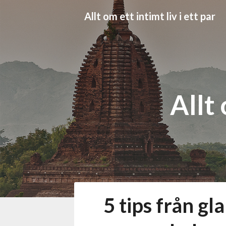
Skip
Allt om ett intimt liv i ett par
to
content
Allt 
5 tips från gl