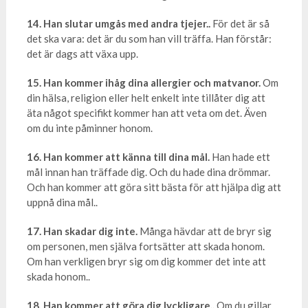
14. Han slutar umgås med andra tjejer..
För det är så
det ska vara: det är du som han vill träffa. Han förstår:
det är dags att växa upp.
15. Han kommer ihåg dina allergier och matvanor.
Om
din hälsa, religion eller helt enkelt inte tillåter dig att
äta något specifikt kommer han att veta om det. Även
om du inte påminner honom.
16. Han kommer att känna till dina mål.
Han hade ett
mål innan han träffade dig. Och du hade dina drömmar.
Och han kommer att göra sitt bästa för att hjälpa dig att
uppnå dina mål..
17. Han skadar dig inte.
Många hävdar att de bryr sig
om personen, men själva fortsätter att skada honom.
Om han verkligen bryr sig om dig kommer det inte att
skada honom..
18. Han kommer att göra dig lyckligare..
Om du gillar